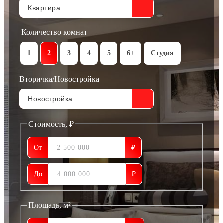
Количество комнат
1
2
3
4
5
6+
Студия
Вторичка/Новостройка
Стоимость, ₽
От
₽
До
₽
Площадь, м²