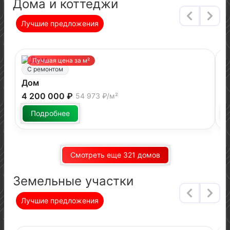
Дома и коттеджи
Лучшие предложения
Лучшая цена за м²
С ремонтом
Дом
Д
4 200 000 ₽
5
54 973 ₽/м²
Подробнее
Смотреть еще 321 домов
Земельные участки
Лучшие предложения