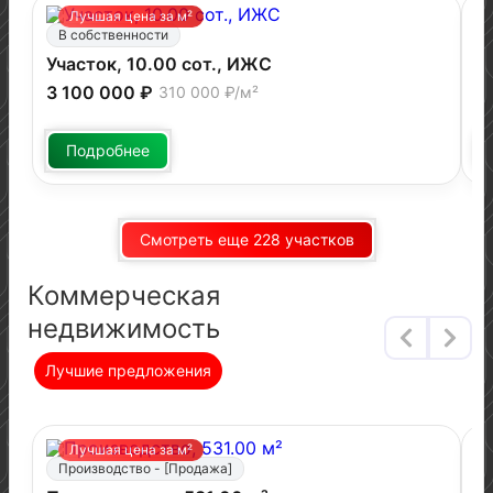
Лучшая цена за м²
В собственности
Участок, 10.00 сот., ИЖС
У
х
3 100 000 ₽
310 000 ₽/м²
1
Подробнее
Смотреть еще 228 участков
Коммерческая
недвижимость
Лучшие предложения
Лучшая цена за м²
Производство - [Продажа]