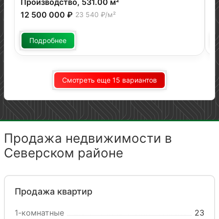
Производство, 531.00 м²
О
12 500 000 ₽
1
23 540 ₽/м²
Подробнее
Смотреть еще 15 вариантов
Продажа недвижимости в
Северском районе
Продажа квартир
1-комнатные
23