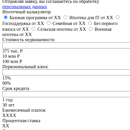
Отправляя заявку, вы соглашаетесь на обработку
персональных данных
Ипотечный калькулятор
Базовая программа от
XX
Ипотека для IT от
XX
Господдержка от
XX
Семейная от
XX
Без первого
взноса от
XX
Сельская ипотека от
XX
Военная
ипотека от
XX
Стоимость недвижимости
375 тыс. Р
10 млн Р
100 млн Р
Первоначальный взнос
15%
90%
Срок кредита
1 год
30 лет
Ежемесячный платеж
XXXX
Процентная ставка
XX