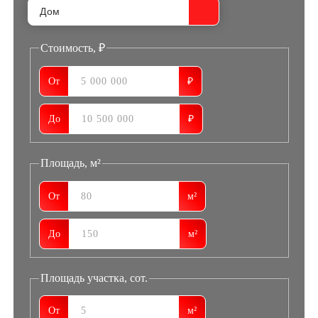
Стоимость, ₽
От
₽
До
₽
Площадь, м²
От
м²
До
м²
Площадь участка, сот.
От
м²