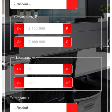
Стоимость, ₽
От
₽
До
₽
Площадь, м²
От
м²
До
м²
Тип здания