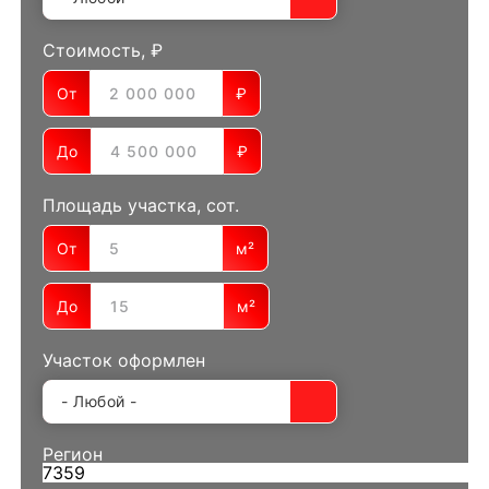
Стоимость, ₽
От
₽
До
₽
Площадь участка, сот.
От
м²
До
м²
Участок оформлен
Регион