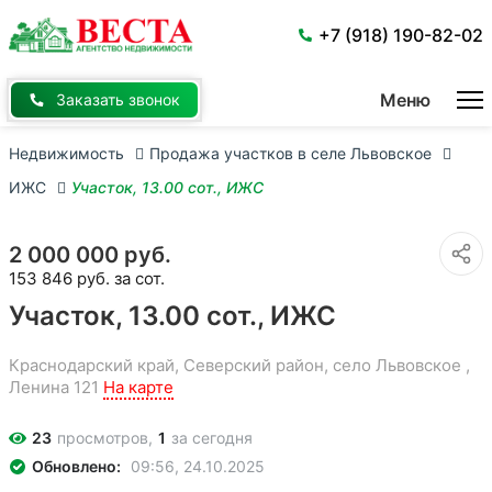
Перейти
к
+7 (918) 190-82-02
основному
содержанию
Меню
Заказать звонок
Недвижимость
Продажа участков в селе Львовское
ИЖС
Участок, 13.00 сот., ИЖС
2 000 000 руб.
153 846 руб. за сот.
Участок, 13.00 сот., ИЖС
Краснодарский край, Северский район, село Львовское ,
Ленина 121
На карте
23
просмотров,
1
за сегодня
Обновлено:
09:56, 24.10.2025