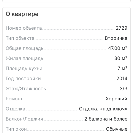
· Остановка общественного транспорта — 300 м. 🚌
· Ж/д и автостанция — удобная транспортная доступность.
О квартире
🚄
Идеальный вариант для семьи с детьми! Все вопросы по
телефону. 🔑
Номер объекта
2729
Тип объекта
Вторичка
Общая площадь
47.00 м²
Жилая площадь
30 м²
Площадь кухни
7 м²
Год постройки
2014
Этаж/Этажность
3/3
Ремонт
Хороший
Отделка
Отделка «под ключ»
Балкон/Лоджия
2 балкона и более
Тип окон
Обычные