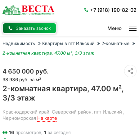
Перейти
к
+7 (918) 190-82-02
основному
содержанию
Меню
Заказать звонок
Недвижимость
Квартиры в пгт Ильский
2-комнатные
2-комнатная квартира, 47.00 м², 3/3 этаж
4 650 000 руб.
98 936 руб. за м²
2-комнатная квартира, 47.00 м²,
3/3 этаж
Краснодарский край, Северский район, пгт Ильский ,
Черноморская
На карте
16
просмотров,
1
за сегодня