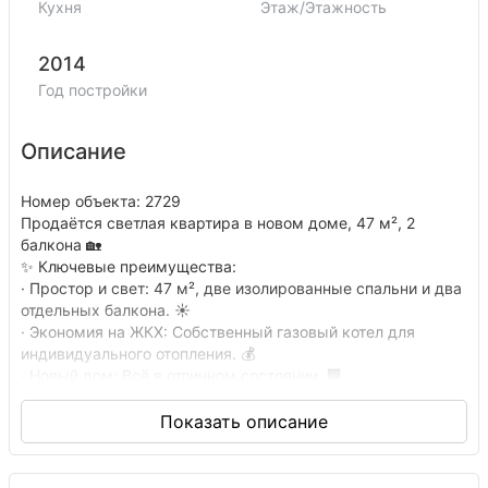
Кухня
Этаж/Этажность
2014
Год постройки
Описание
Номер объекта: 2729
Продаётся светлая квартира в новом доме, 47 м², 2
балкона 🏡
✨ Ключевые преимущества:
· Простор и свет: 47 м², две изолированные спальни и два
отдельных балкона. ☀️
· Экономия на ЖКХ: Собственный газовый котел для
индивидуального отопления. 💰
· Новый дом: Всё в отличном состоянии. 🏢
· Из соседей проживает только 1 женщина, с которой есть
общая прихожая изолированная зона. 👩‍👦
🏠 Об объекте:
· Планировка: Просторный коридор, который легко
превратить в гардеробную. Две светлые спальни