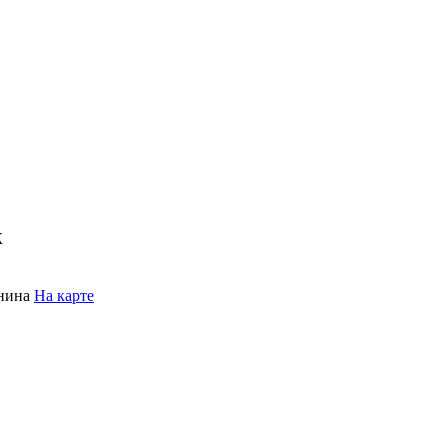
ж
енина
На карте